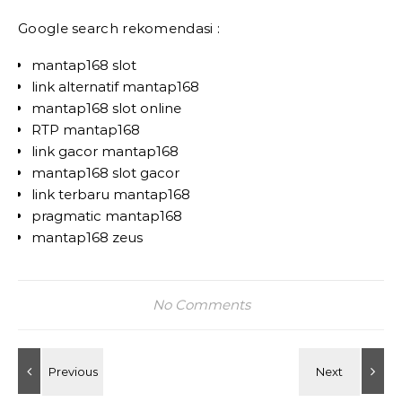
Google search rekomendasi :
mantap168 slot
link alternatif mantap168
mantap168 slot online
RTP mantap168
link gacor mantap168
mantap168 slot gacor
link terbaru mantap168
pragmatic mantap168
mantap168 zeus
No Comments