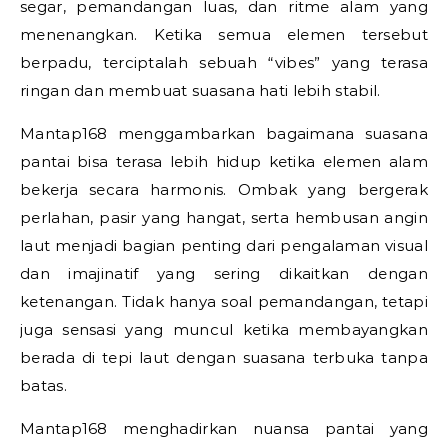
segar, pemandangan luas, dan ritme alam yang
menenangkan. Ketika semua elemen tersebut
berpadu, terciptalah sebuah “vibes” yang terasa
ringan dan membuat suasana hati lebih stabil.
Mantap168 menggambarkan bagaimana suasana
pantai bisa terasa lebih hidup ketika elemen alam
bekerja secara harmonis. Ombak yang bergerak
perlahan, pasir yang hangat, serta hembusan angin
laut menjadi bagian penting dari pengalaman visual
dan imajinatif yang sering dikaitkan dengan
ketenangan. Tidak hanya soal pemandangan, tetapi
juga sensasi yang muncul ketika membayangkan
berada di tepi laut dengan suasana terbuka tanpa
batas.
Mantap168 menghadirkan nuansa pantai yang