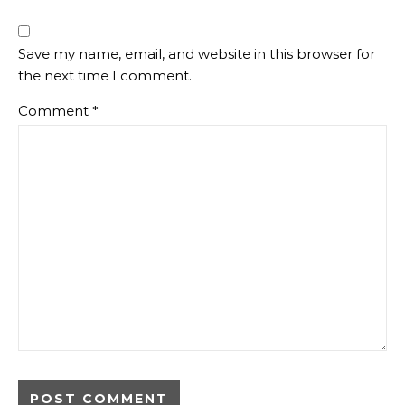
Save my name, email, and website in this browser for
the next time I comment.
Comment
*