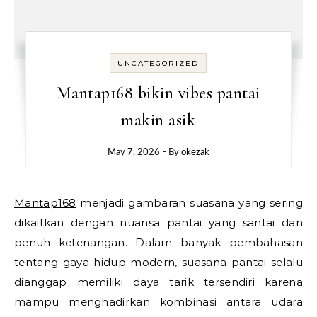
UNCATEGORIZED
Mantap168 bikin vibes pantai
makin asik
May 7, 2026
- By
okezak
Mantap168
menjadi gambaran suasana yang sering
dikaitkan dengan nuansa pantai yang santai dan
penuh ketenangan. Dalam banyak pembahasan
tentang gaya hidup modern, suasana pantai selalu
dianggap memiliki daya tarik tersendiri karena
mampu menghadirkan kombinasi antara udara