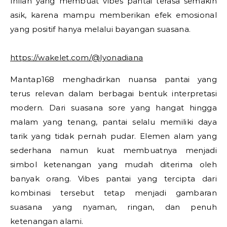
Inilah yang membuat vibes pantai terasa semakin
asik, karena mampu memberikan efek emosional
yang positif hanya melalui bayangan suasana.
https://wakelet.com/@lyonadiana
Mantap168 menghadirkan nuansa pantai yang
terus relevan dalam berbagai bentuk interpretasi
modern. Dari suasana sore yang hangat hingga
malam yang tenang, pantai selalu memiliki daya
tarik yang tidak pernah pudar. Elemen alam yang
sederhana namun kuat membuatnya menjadi
simbol ketenangan yang mudah diterima oleh
banyak orang. Vibes pantai yang tercipta dari
kombinasi tersebut tetap menjadi gambaran
suasana yang nyaman, ringan, dan penuh
ketenangan alami.