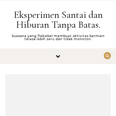
Skip to content
Eksperimen Santai dan
Hiburan Tanpa Batas.
Suasana yang fleksibel membuat aktivitas bermain
terasa lebih seru dan tidak monoton.