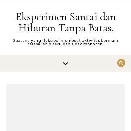
Skip to content
Eksperimen Santai dan
Hiburan Tanpa Batas.
Suasana yang fleksibel membuat aktivitas bermain
terasa lebih seru dan tidak monoton.