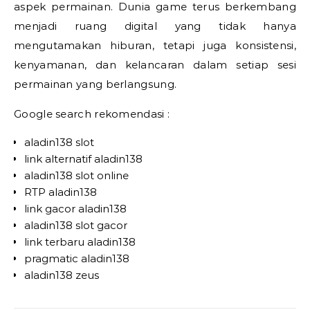
aspek permainan. Dunia game terus berkembang
menjadi ruang digital yang tidak hanya
mengutamakan hiburan, tetapi juga konsistensi,
kenyamanan, dan kelancaran dalam setiap sesi
permainan yang berlangsung.
Google search rekomendasi :
aladin138 slot
link alternatif aladin138
aladin138 slot online
RTP aladin138
link gacor aladin138
aladin138 slot gacor
link terbaru aladin138
pragmatic aladin138
aladin138 zeus