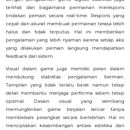
terlihat dari bagaimana permainan merespons
tindakan pemain secara real-time. Respons yang
cepat dan akurat membuat permainan terasa lebih
halus dan tidak terputus. Hal ini memberikan
pengalaman yang lebih nyaman karena setiap aksi
yang dilakukan pemain langsung mendapatkan
feedback dari sistem.
Visual dalam game juga memiliki peran dalam
mendukung stabilitas pengalaman bermain.
Tampilan yang tidak terlalu berat namun tetap
detail membantu menjaga performa sistem tetap
optimal. Desain visual yang seimbang
memungkinkan game berjalan lancar tanpa
membebani perangkat secara berlebihan. Hal ini
menciptakan keseimbangan antara estetika dan