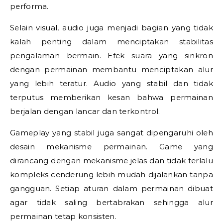
performa.
Selain visual, audio juga menjadi bagian yang tidak
kalah penting dalam menciptakan stabilitas
pengalaman bermain. Efek suara yang sinkron
dengan permainan membantu menciptakan alur
yang lebih teratur. Audio yang stabil dan tidak
terputus memberikan kesan bahwa permainan
berjalan dengan lancar dan terkontrol.
Gameplay yang stabil juga sangat dipengaruhi oleh
desain mekanisme permainan. Game yang
dirancang dengan mekanisme jelas dan tidak terlalu
kompleks cenderung lebih mudah dijalankan tanpa
gangguan. Setiap aturan dalam permainan dibuat
agar tidak saling bertabrakan sehingga alur
permainan tetap konsisten.